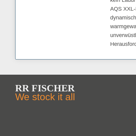
AQS XXL-R
dynamisch
warmgewal
unverwüstl
Herausfor
RR FISCHER
We stock it all