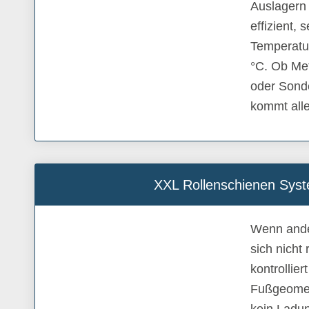
Auslagern 
effizient, 
Temperatu
°C. Ob Meta
oder Sonde
kommt alle
XXL Rollenschienen Sys
Wenn ande
sich nicht 
kontrollier
Fußgeometr
kein Ladun