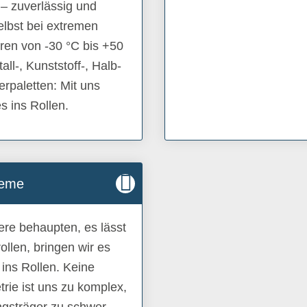
– zuverlässig und
selbst bei extremen
ren von -30 °C bis +50
ll-, Kunststoff-, Halb-
rpaletten: Mit uns
s ins Rollen.
teme
re behaupten, es lässt
rollen, bringen wir es
t ins Rollen. Keine
ie ist uns zu komplex,
gsträger zu schwer.