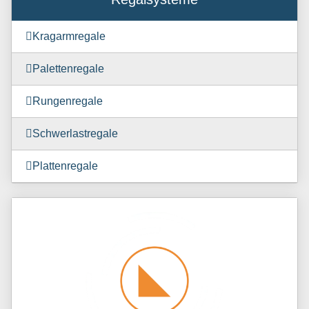
Kragarmregale
Palettenregale
Rungenregale
Schwerlastregale
Plattenregale