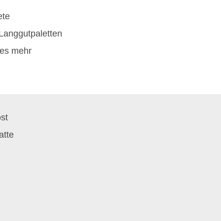
ete
Langgutpaletten
les mehr
st
atte